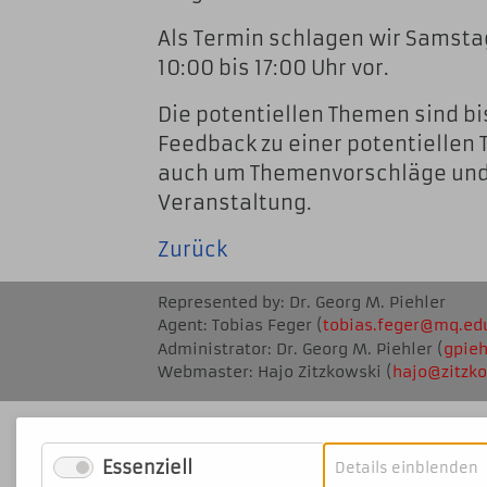
Als Termin schlagen wir Samstag,
10:00 bis 17:00 Uhr vor.
Die potentiellen Themen sind bis
Feedback zu einer potentiellen 
auch um Themenvorschläge und a
Veranstaltung.
Zurück
Represented by: Dr. Georg M. Piehler
Agent: Tobias Feger (
tobias.feger@mq
.ed
Administrator: Dr. Georg M. Piehler (
gpie
Webmaster: Hajo Zitzkowski (
ha
jo@zitz
ko
Essenziell
f
Details einblenden