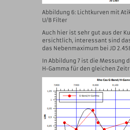
Abbildung 6: Lichtkurven mit At
U/B Filter
Auch hier ist sehr gut aus der 
ersichtlich, interessant sind 
das Nebenmaximum bei JD 2.45
In Abbildung 7 ist die Messung 
H-Gamma für den gleichen Zeit