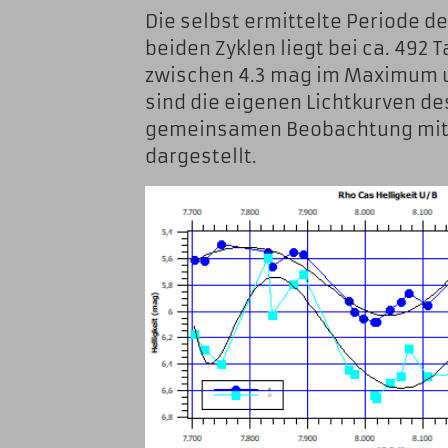
Die selbst ermittelte Periode der
beiden Zyklen liegt bei ca. 492 T
zwischen 4.3 mag im Maximum u
sind die eigenen Lichtkurven de
gemeinsamen Beobachtung mitt
dargestellt.