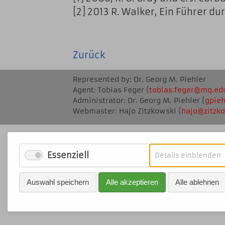
[2] 2013 R. Walker, Ein Führer d
Zurück
Represented by: Dr. Georg M. Piehler
Agent: Tobias Feger (
tobias.feger@mq
.ed
Administrator: Dr. Georg M. Piehler (
gpie
Webmaster: Hajo Zitzkowski (
ha
jo@zitz
ko
Essenziell
f
Details einblenden
E
Auswahl speichern
Alle akzeptieren
Alle ablehnen