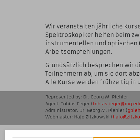
Wir veranstalten jährliche Kurs
Spektroskopiker helfen beim zwa
instrumentellen und optischen
Arbeitsempfehlungen.
Grundsätzlich besprechen wir di
Teilnehmern ab, um sie dort abz
Alle Kurse werden frühzeitig i
Represented by: Dr. Georg M. Piehler
Agent: Tobias Feger (
tobias.feger@mq
.ed
Administrator: Dr. Georg M. Piehler (
gpie
Webmaster: Hajo Zitzkowski (
ha
jo@zitz
ko