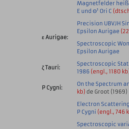
Magnetfelder heiße
E und Θ¹ Ori C
(dtsch
Precision UBVJH Si
Epsilon Aurigae
(22
ε Aurigae:
Spectroscopic Wond
Epsilon Aurigae
Spectroscopic State
ζ Tauri:
1986
(engl., 1180 kb
On the Spectrum an
P Cygni:
kb)
de Groot (1969)
Electron Scatterin
P Cygni
(engl., 746 
Spectroscopic varia