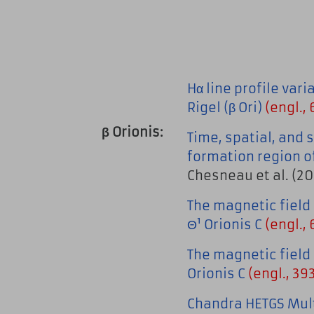
Hα line profile vari
Rigel (β Ori)
(engl., 
β Orionis:
Time, spatial, and 
formation region o
Chesneau et al. (20
The magnetic field 
Θ¹ Orionis C
(engl., 
The magnetic field
Orionis C
(engl., 39
Chandra HETGS Mul