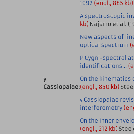
1992
(engl., 885 kb)
A spectroscopic inv
kb)
Najarro et al. (1
New aspects of line
optical spectrum
(
P Cygni-spectral at
identifications...
(e
γ
On the kinematics 
Cassiopaiae:
(engl., 850 kb)
Stee
γ Cassiopaiae revis
interferometry
(eng
On the inner envelo
(engl., 212 kb)
Stee e