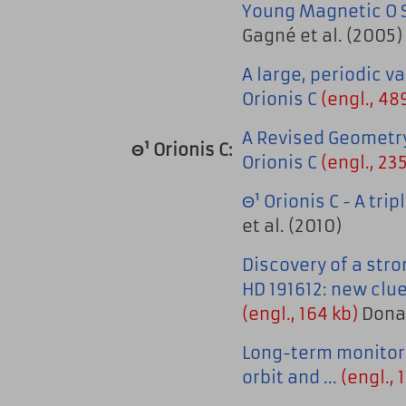
Young Magnetic O S
Gagné et al. (2005)
A large, periodic va
Orionis C
(engl., 48
A Revised Geometry
Θ¹ Orionis C:
Orionis C
(engl., 23
Θ¹ Orionis C - A tri
et al. (2010)
Discovery of a stro
HD 191612: new clues
(engl., 164 kb)
Donat
Long-term monitori
orbit and ...
(engl., 