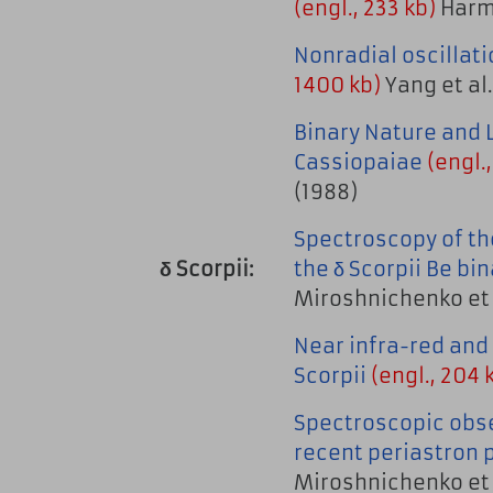
(engl., 233 kb)
Harma
Nonradial oscillati
1400 kb)
Yang et al.
Binary Nature and 
Cassiopaiae
(engl.,
(1988)
Spectroscopy of th
δ Scorpii:
the δ Scorpii Be bin
Miroshnichenko et 
Near infra-red and
Scorpii
(engl., 204 
Spectroscopic obser
recent periastron
Miroshnichenko et 