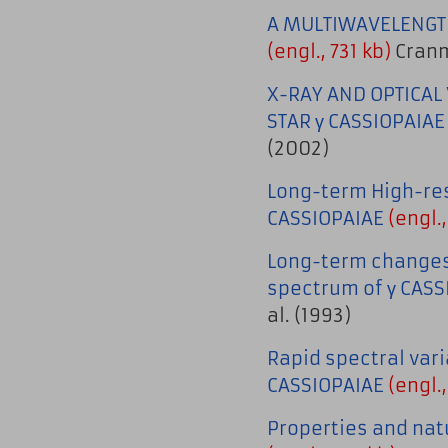
A MULTIWAVELENGTH
(engl., 731 kb)
Cranm
X-RAY AND OPTICAL 
STAR γ CASSIOPAIA
(2002)
Long-term High-res
CASSIOPAIAE
(engl.,
Long-term changes
spectrum of γ CAS
al. (1993)
Rapid spectral vari
CASSIOPAIAE
(engl.,
Properties and natu