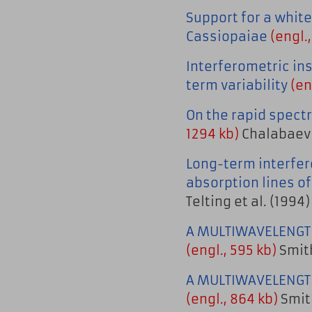
Support for a white
Cassiopaiae
(engl.,
Interferometric ins
term variability
(en
On the rapid spectr
1294 kb)
Chalabaev e
Long-term interfero
absorption lines o
Telting et al. (1994)
A MULTIWAVELENGTH
(engl., 595 kb)
Smith
A MULTIWAVELENGTH
(engl., 864 kb)
Smith