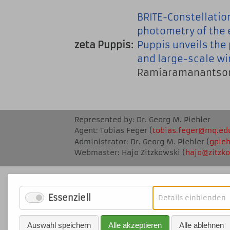
BRITE-Constellati
photometry of the 
zeta Puppis:
Puppis unveils the 
and large-scale wi
Ramiaramanantsora 
Represented by: Dr. Georg M. Piehler
Agent: Tobias Feger (
tobias.feger@mq
.ed
Administrator: Dr. Georg M. Piehler (
gpie
Webmaster: Hajo Zitzkowski (
ha
jo@zitz
ko
Essenziell
f
Details einblenden
E
Auswahl speichern
Alle akzeptieren
Alle ablehnen