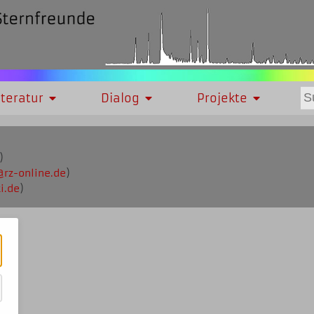
iteratur
Dialog
Projekte
)
@
rz-online.de
)
i.de
)
ür
ssenziell