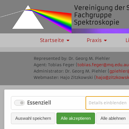
Startseite
Praxis
L
Represented by: Dr. Georg M. Piehler
Agent: Tobias Feger (
tobias.feger@mq
.edu.au
Administrator: Dr. Georg M. Piehler (
gpie
hler
Webmaster: Hajo Zitzkowski (
ha
jo@zitz
kowsk
Essenziell
f
Details einblenden
E
Auswahl speichern
Alle akzeptieren
Alle ablehnen